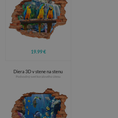
19.99 €
Diera 3D v stene na stenu
Podvodný svet koralového útesu