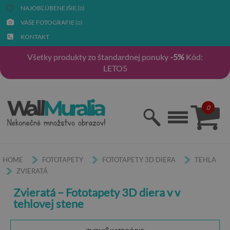
NAJOBĽÚBENEJŠIE (
)
0
VAŠE FOTOGRAFIE (
)
0
KONTAKT
Všetky produkty zo štandardnej ponuky
-5%
Kód:
LETO5
0
HOME
FOTOTAPETY
FOTOTAPETY 3D DIERA
TEHLA
ZVIERATÁ
Zvieratá – Fototapety 3D diera v v
tehlovej stene