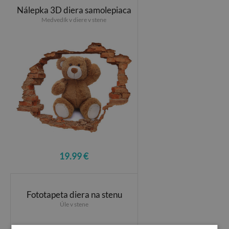
Nálepka 3D diera samolepiaca
Medvedík v diere v stene
19.99 €
Fototapeta diera na stenu
Úle v stene