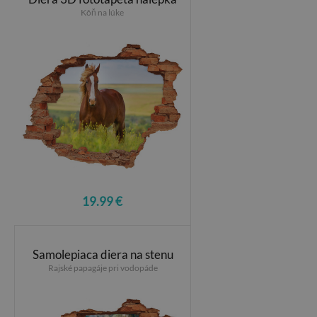
Kôň na lúke
19.99 €
Samolepiaca diera na stenu
Rajské papagáje pri vodopáde