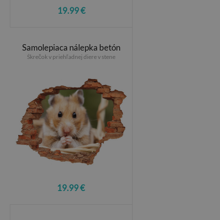
19.99 €
Samolepiaca nálepka betón
Škrečok v priehľadnej diere v stene
19.99 €