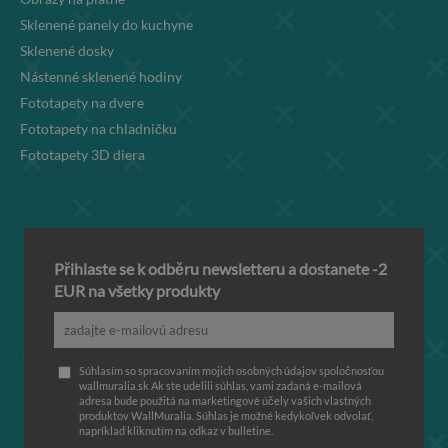
Sklenené panely do kuchyne
Sklenené dosky
Nástenné sklenené hodiny
Fototapety na dvere
Fototapety na chladničku
Fototapety 3D diera
Přihlaste se k odběru newsletteru a dostanete -2
EUR na všetky produkty
Súhlasím so spracovaním mojich osobných údajov spoločnosťou
wallmuralia.sk Ak ste udelili súhlas, vami zadaná e-mailová
adresa bude použitá na marketingové účely vašich vlastných
produktov WallMuralia. Súhlas je možné kedykoľvek odvolať,
napríklad kliknutím na odkaz v bulletine.