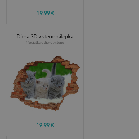
19.99 €
Diera 3D v stene nálepka
Mačiatka v diere v stene
19.99 €