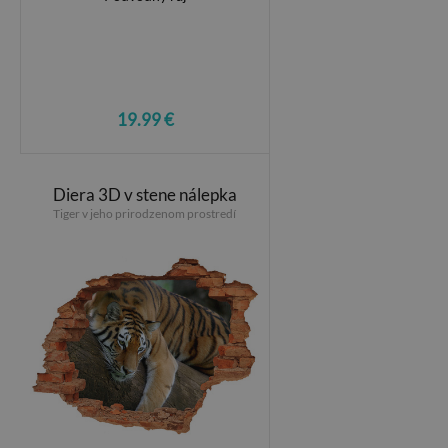
19.99 €
Diera 3D v stene nálepka
Tiger v jeho prirodzenom prostredí