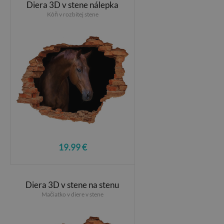
Diera 3D v stene nálepka
Kôň v rozbitej stene
19.99 €
Diera 3D v stene na stenu
Mačiatko v diere v stene