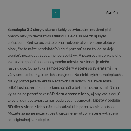
1
ĎALŠIE
Samolepka 3D diery v stene z tehly so zvieracími motívmi
plní
predovšetkým dekoratívnu funkciu, ale dá sa využiť aj iným
spôsobom. Keď sa pozeráte cez prirodzený otvor v stene alebo v
plote, často máte neodolateľnú chuť pozerať sa na to, čo sa deje
„vonku“, pozorovať svet z inej perspektívy. V pozorovaní vonkajšieho
sveta z bezpečného a anonymného miesta za stenou je niečo
fascinujúce. Čo sa týka
samolepky diery v stene so zvieratami
, nie
vždy sme to iba my, ktorí ich sledujeme. Na niektorých samolepkách z
diaľky pozorujete zvieratá v rôznych situáciách. Na iných máte
príležitosť pozerať sa im priamo do očí a byť nimi pozorovaní. Nielen
vy sa na ne pozeráte cez
3D dieru v stene z tehly
, aj ony vás sledujú.
Divé aj domáce zvieratá nás budú vždy fascinovať.
Tapety v podobe
3D dier v stene z tehly
nám nahrádzajú ich pozorovanie v prírode.
Môžete sa na ne pozerať cez trojrozmerný otvor v stene vytlačený
na originálnej samolepke.