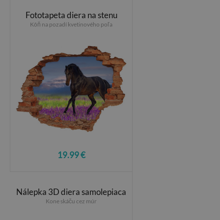
Fototapeta diera na stenu
Kôň na pozadí kvetinového poľa
19.99 €
Nálepka 3D diera samolepiaca
Kone skáču cez múr