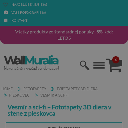
NAJOBĽÚBENEJŠIE (
)
0
VAŠE FOTOGRAFIE (
)
0
KONTAKT
Všetky produkty zo štandardnej ponuky
-5%
Kód:
LETO5
0
HOME
FOTOTAPETY
FOTOTAPETY 3D DIERA
PIESKOVEC
VESMÍR A SCI-FI
Vesmír a sci-fi – Fototapety 3D diera v
stene z pieskovca