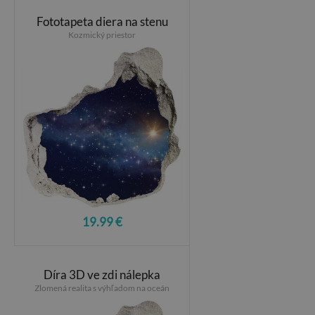
Fototapeta diera na stenu
Kozmický priestor
19.99 €
Díra 3D ve zdi nálepka
Zlomená realita s výhľadom na oceán