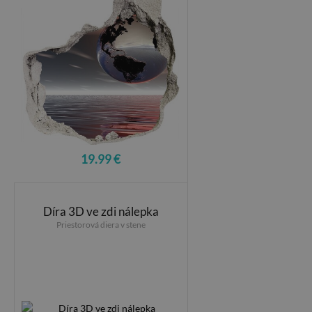
19.99 €
Díra 3D ve zdi nálepka
Priestorová diera v stene