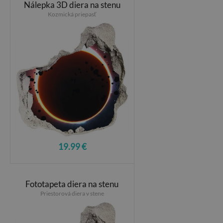
Nálepka 3D diera na stenu
Kozmická priepasť
19.99 €
Fototapeta diera na stenu
Priestorová diera v stene