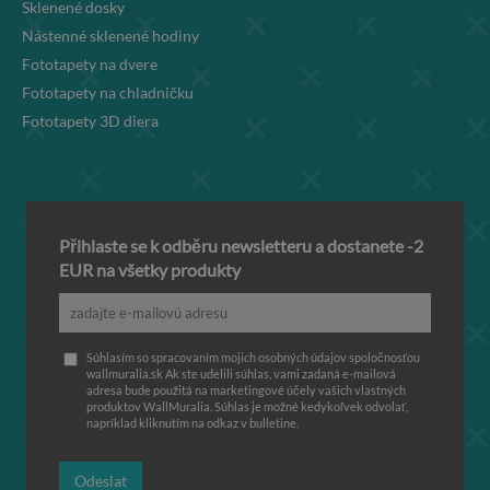
Sklenené dosky
Nástenné sklenené hodiny
Fototapety na dvere
Fototapety na chladničku
Fototapety 3D diera
Přihlaste se k odběru newsletteru a dostanete -2
EUR na všetky produkty
Súhlasím so spracovaním mojich osobných údajov spoločnosťou
wallmuralia.sk Ak ste udelili súhlas, vami zadaná e-mailová
adresa bude použitá na marketingové účely vašich vlastných
produktov WallMuralia. Súhlas je možné kedykoľvek odvolať,
napríklad kliknutím na odkaz v bulletine.
Odeslat