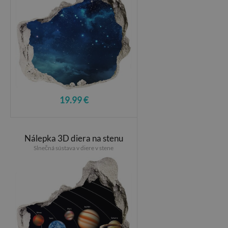
19.99 €
Nálepka 3D diera na stenu
Slnečná sústava v diere v stene