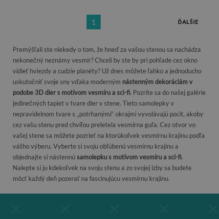
1
ĎALŠIE
Premýšľali ste niekedy o tom, že hneď za vašou stenou sa nachádza
nekonečný neznámy vesmír? Chceli by ste by pri pohľade cez okno
vidieť hviezdy a cudzie planéty? Už dnes môžete ľahko a jednoducho
uskutočniť svoje sny vďaka moderným
nástenným dekoráciám v
podobe 3D dier s motívom vesmíru a sci-fi
. Pozrite sa do našej galérie
jedinečných tapiet v tvare dier v stene. Tieto samolepky v
nepravidelnom tvare s „potrhanými“ okrajmi vyvolávajú pocit, akoby
cez vašu stenu pred chvíľou preletela vesmírna guľa. Cez otvor vo
vašej stene sa môžete pozrieť na ktorúkoľvek vesmírnu krajinu podľa
vášho výberu. Vyberte si svoju obľúbenú vesmírnu krajinu a
objednajte si nástennú
samolepku s motívom vesmíru a sci-fi
.
Nalepte si ju kdekoľvek na svoju stenu a zo svojej izby sa budete
môcť každý deň pozerať na fascinujúcu vesmírnu krajinu.