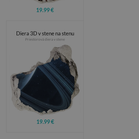
19.99 €
Diera 3D v stene na stenu
Priestorová diera v stene
19.99 €