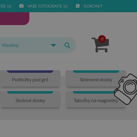
IE (
)
VAŠE FOTOGRAFIE (
)
KONTAKT
0
0
0
Všechny
Podložky pod gril
Sklenené dosky
Stolové dosky
Tabuľky na magnetky