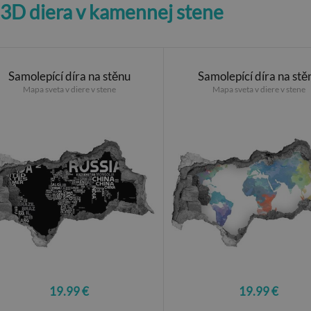
 3D diera v kamennej stene
Samolepící díra na stěnu
Samolepící díra na stě
Mapa sveta v diere v stene
Mapa sveta v diere v stene
19.99 €
19.99 €