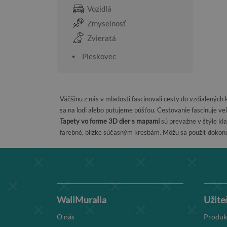
Vozidlá
Zmyselnosť
Zvieratá
Pieskovec
Väčšinu z nás v mladosti fascinovali cesty do vzdialených 
sa na lodi alebo putujeme púšťou. Cestovanie fascinuje 
Tapety vo forme 3D dier s mapami
sú prevažne v štýle kla
farebné, blízke súčasným kresbám. Môžu sa použiť dokonc
WallMuralia
Užite
O nás
Produk