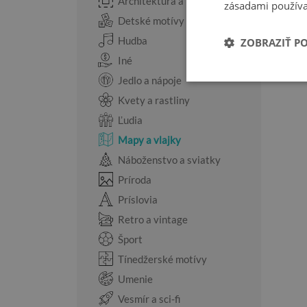
Architektúra a pamiatky
zásadami používa
Detské motívy
Hudba
ZOBRAZIŤ P
Iné
Jedlo a nápoje
Kvety a rastliny
Ľudia
Mapy a vlajky
Náboženstvo a sviatky
Príroda
Príslovia
Retro a vintage
Šport
Tínedžerské motívy
Umenie
Vesmír a sci-fi