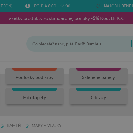
LEFÓN)
PO-PIA 8:00 – 16:00
NAJOBĽÚBENEJŠ
Všetky produkty zo štandardnej ponuky
-5%
Kód: LETO5
Podložky pod krby
Sklenené panely
Fototapety
Obrazy
KAMEŇ
MAPY A VLAJKY