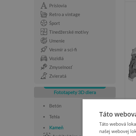
Príslovia
Retro a vintage
Šport
Tínedžerské motívy
Umenie
Vesmír a sci-fi
Vozidlá
Zmyselnosť
Zvieratá
Fototapety 3D diera
Betón
Táto webová
Tehla
Táto webová lokal
Kameň
našej webovej lok