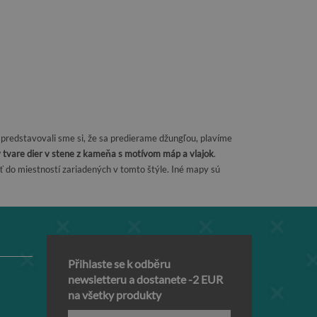
v, predstavovali sme si, že sa predierame džungľou, plavíme
 tvare dier v stene z kameňa s motívom máp a vlajok
.
iť do miestností zariadených v tomto štýle. Iné mapy sú
Přihlaste se k odběru
newsletteru a dostanete -2 EUR
na všetky produkty