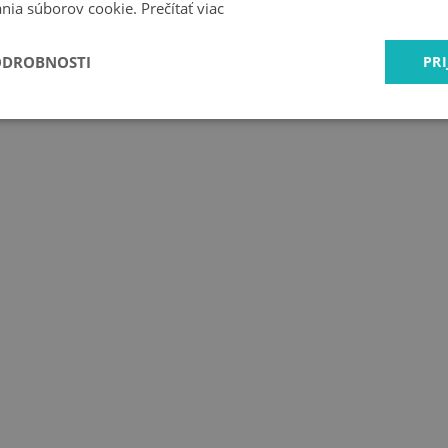
nia súborov cookie.
Prečítať viac
ODROBNOSTI
PRI