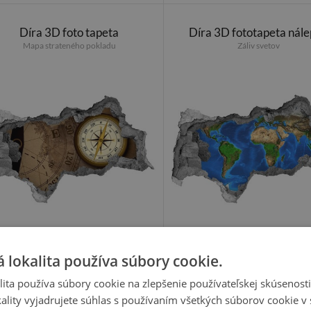
Díra 3D foto tapeta
Díra 3D fototapeta nál
Mapa strateného pokladu
Záliv svetov
19.99 €
19.99 €
 lokalita používa súbory cookie.
ita používa súbory cookie na zlepšenie používateľskej skúsenost
ality vyjadrujete súhlas s používaním všetkých súborov cookie v 