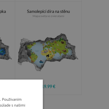
epka
Samolepící díra na stěnu
Mapa sveta so zvieratami
19.99 €
i. Používaním
súlade s našimi