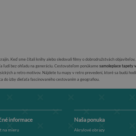
krajín. Keď sme čítali knihy alebo sledovali filmy o dobrodružstvách objaviteľo
veľa ľudí bez ohľadu na generáciu. Cestovateľom ponúkame
samolepiace tapety v
sických a retro motívov. Nájdete tu mapy v retro prevedení, ktoré sa budú hod
a do izby dieťaťa fascinovaného cestovaním a geografiou.
čné informace
Naša ponuka
t na mieru
Akrylové obrazy