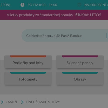
LEFÓN)
PO-PIA 8:00 – 16:00
NAJOBĽÚBENEJŠ
Všetky produkty zo štandardnej ponuky
-5%
Kód: LETO5
Podložky pod krby
Sklenené panely
Fototapety
Obrazy
KAMEŇ
TÍNEDŽERSKÉ MOTÍVY