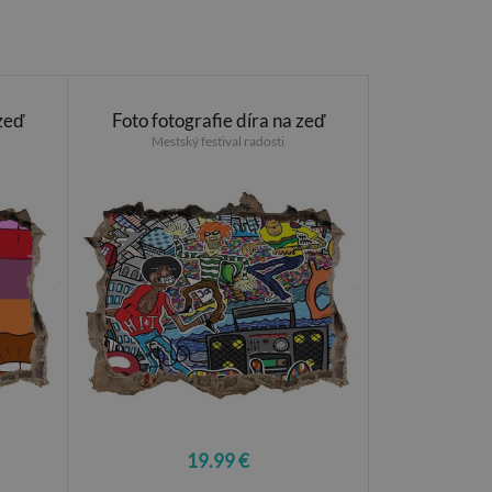
 zeď
Foto fotografie díra na zeď
Mestský festival radosti
19.99 €