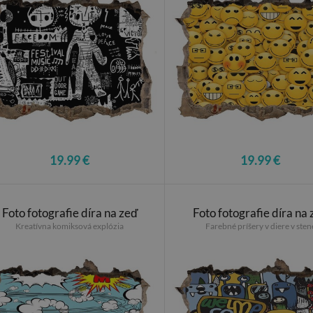
19.99 €
19.99 €
Foto fotografie díra na zeď
Foto fotografie díra na
Kreatívna komiksová explózia
Farebné príšery v diere v sten