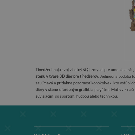
Tínedžeri majú svoj vlastný štýl, zmysel pre umenie a z
stenu v tvare 3D dier pre tínedžerov
. Jedinečná podoba f
zaujímavá a pritiahne pozornosť kohokoľvek, kto vstúpi d
diery v stene s farebným graffiti
a plagátmi. Motívy z naše
súvisiacimi so športom, hudbou alebo technikou.