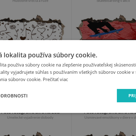
Hudobné srdcia a ruže
Skateboarding v akcii
 lokalita používa súbory cookie.
ita používa súbory cookie na zlepšenie používateľskej skúsenost
ality vyjadrujete súhlas s používaním všetkých súborov cookie v 
nia súborov cookie.
Prečítať viac
19.99 €
19.99 €
ODROBNOSTI
PRI
Foto fotografie díra na zeď
Foto fotografie díra na
Umelecké vyjadrenie slobody
Usmievavé emotikony v diere v s