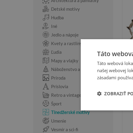
Architektúra a pamiatky
Detské motívy
Hudba
Iné
Jedlo a nápoje
Kvety a rastliny
Ľudia
Táto webová
Mapy a vlajky
Táto webová lokal
Náboženstvo a sviatky
našej webovej lok
zásadami používa
Príroda
Príslovia
ZOBRAZIŤ P
Retro a vintage
Šport
Tínedžerské motívy
Umenie
Vesmír a sci-fi