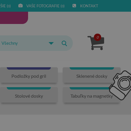
IE (
)
VAŠE FOTOGRAFIE (
)
KONTAKT
0
0
0
Všechny
Podložky pod gril
Sklenené dosky
Stolové dosky
Tabuľky na magnetky