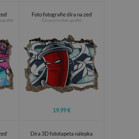
 zeď
Foto fotografie díra na zeď
 graffiti
Červený hrnček s graffiti
19.99 €
 zeď
Díra 3D fototapeta nálepka