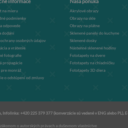
čné informace
Naša ponuka
t na mieru
Akrylové obrazy
né podmienky
Obrazy na skle
 a odpovede
Obrazy na plátne
a dodání
Sklenené panely do kuchyne
 ochrany osobných údajov
Sklenené dosky
cia a vrátenie
Nástenné sklenené hodiny
é fotografie
Fototapety na dvere
á propagácie
Fototapety na chladničku
 pre monráž
Fototapety 3D diera
ie o odstúpení od zmluvy
 Infolinka: +420 225 379 377 (konverzácie sú vedené v ENG alebo PL), E
zákonom o autorských právach a duševnom vlastníctve