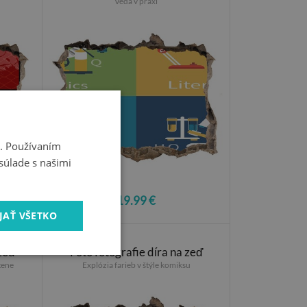
Veda v praxi
i. Používaním
súlade s našimi
19.99 €
JAŤ VŠETKO
 zeď
Foto fotografie díra na zeď
tene
Explózia farieb v štýle komiksu