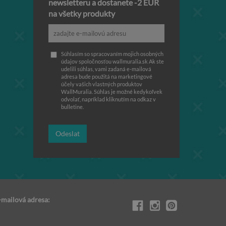
newsletteru a dostanete -2 EUR
na všetky produkty
Súhlasím so spracovaním mojich osobných
údajov spoločnosťou wallmuralia.sk Ak ste
udelili súhlas, vami zadaná e-mailová
adresa bude použitá na marketingové
účely vašich vlastných produktov
WallMuralia. Súhlas je možné kedykoľvek
odvolať, napríklad kliknutím na odkaz v
bulletine.
Odeslat
-mailová adresa: