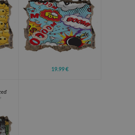
19.99 €
 zeď
e