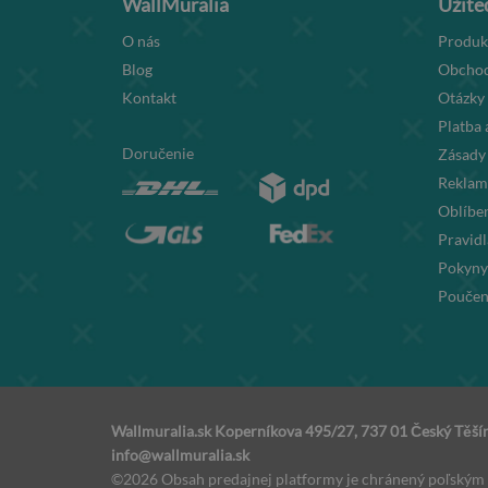
WallMuralia
Užite
O nás
Produk
Blog
Obchod
Kontakt
Otázky
Platba 
Doručenie
Zásady
Reklamá
Oblíben
Pravidl
Pokyny
Poučen
Wallmuralia.sk Koperníkova 495/27, 737 01 Český Těšín,
info@wallmuralia.sk
©2026 Obsah predajnej platformy je chránený poľským 