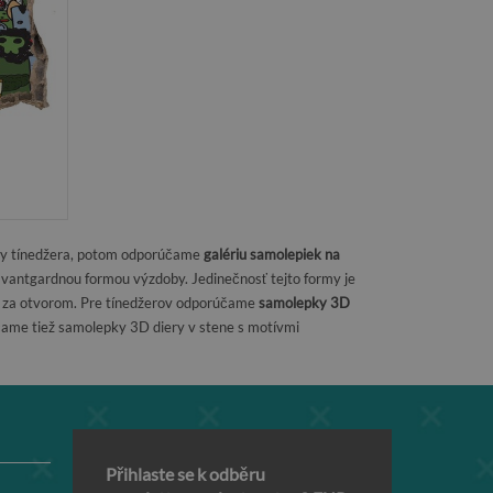
izby tínedžera, potom odporúčame
galériu samolepiek na
avantgardnou formou výzdoby. Jedinečnosť tejto formy je
ieť za otvorom. Pre tínedžerov odporúčame
samolepky 3D
účame tiež samolepky 3D diery v stene s motívmi
Přihlaste se k odběru