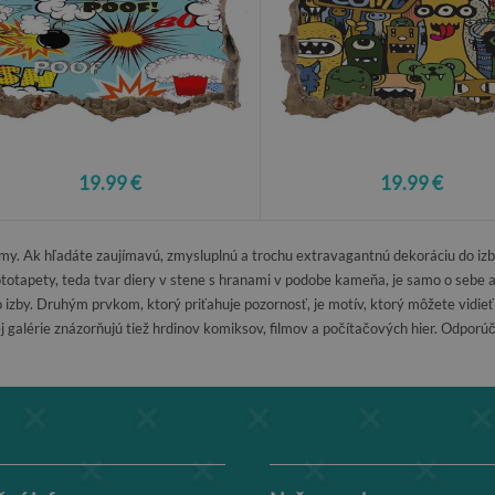
19.99 €
19.99 €
áujmy. Ak hľadáte zaujímavú, zmysluplnú a trochu extravagantnú dekoráciu do 
ototapety, teda tvar diery v stene s hranami v podobe kameňa, je samo o sebe 
o izby. Druhým prvkom, ktorý priťahuje pozornosť, je motív, ktorý môžete vid
j galérie znázorňujú tiež hrdinov komiksov, filmov a počítačových hier. Odpor