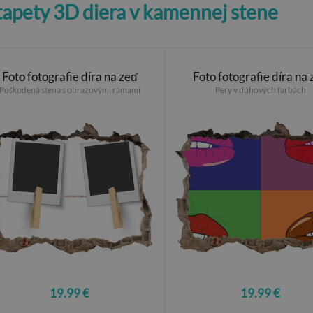
tapety 3D diera v kamennej stene
Foto fotografie díra na zeď
Foto fotografie díra na
Poškodená stena s obrazovými rámami
Pery v dúhových farbách
19.99 €
19.99 €