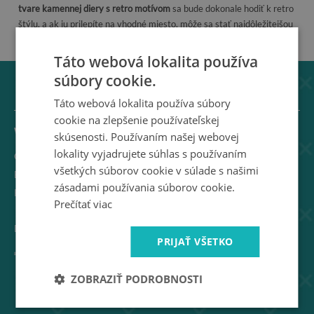
tvare kamennej diery s retro motívom
sa bude dokonale hodiť k retro
štýlu, a ak ju prilepíte na vhodné miesto, môže sa stať najdôležitejšou
dekoráciou v miestnosti.
Táto webová lokalita používa
súbory cookie.
Táto webová lokalita používa súbory
cookie na zlepšenie používateľskej
WallMuralia
skúsenosti. Používaním našej webovej
lokality vyjadrujete súhlas s používaním
O nás
všetkých súborov cookie v súlade s našimi
Blog
zásadami používania súborov cookie.
Kontakt
Prečítať viac
Doručenie
PRIJAŤ VŠETKO
ZOBRAZIŤ PODROBNOSTI