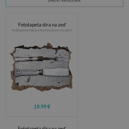
ZMENIŤ KATEGÓRIE
Fototapeta díra na zeď
Poškodená stena s kuchynským náradím
19.99 €
Fototapeta díra na zeď