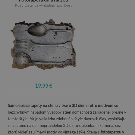
Rozbitá stena s výhľadom na príbory
19.99 €
Samolepiace tapety na stenu v tvare 3D dier s retro motívom
sú
bezchybným nápadom výzdoby stien domácnosti zariadenej presne v
tomto štýle. Ak je vaša izba zdobená v štýle dávnych čias, vyskúšajte
si na stenu nalepiť nepravidelnú 3D dieru s úlomkami kameňa, cez
ktorú vidieť zaujímavý motív vo vintage štýle. Stena s
fototapetou v