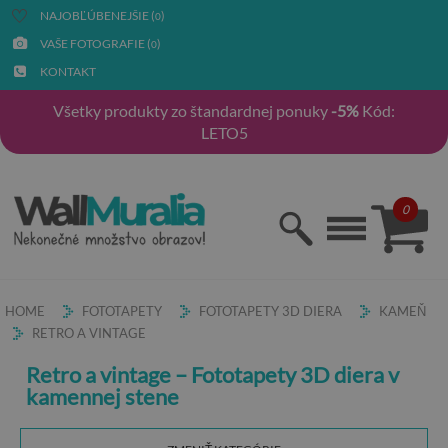
NAJOBĽÚBENEJŠIE (
)
0
VAŠE FOTOGRAFIE (
)
0
KONTAKT
Všetky produkty zo štandardnej ponuky
-5%
Kód:
LETO5
0
HOME
FOTOTAPETY
FOTOTAPETY 3D DIERA
KAMEŇ
RETRO A VINTAGE
Retro a vintage – Fototapety 3D diera v
kamennej stene