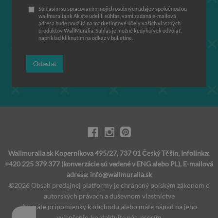
Súhlasím so spracovaním mojich osobných údajov spoločnosťou
wallmuralia.sk Ak ste udelili súhlas, vami zadaná e-mailová
adresa bude použitá na marketingové účely vašich vlastných
produktov WallMuralia. Súhlas je možné kedykoľvek odvolať,
napríklad kliknutím na odkaz v bulletine.
Odeslat
Wallmuralia.sk Koperníkova 495/27, 737 01 Český Těšín, Infolinka:
+420 225 379 377 (konverzácie sú vedené v ENG alebo PL), E-mailová
adresa:
info@wallmuralia.sk
©2026 Obsah predajnej platformy je chránený poľským zákonom o
autorských právach a duševnom vlastníctve
Ak máte pripomienky k obchodu alebo máte nápad na jeho
vylepšenie, kontaktujte nás, prosím