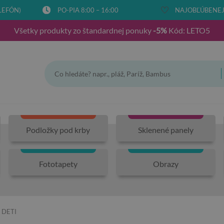
LEFÓN)
PO-PIA 8:00 – 16:00
NAJOBĽÚBENEJŠ
Všetky produkty zo štandardnej ponuky
-5%
Kód: LETO5
Podložky pod krby
Sklenené panely
Fototapety
Obrazy
 DETI