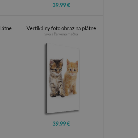
39.99 €
plátne
Vertikálny foto obraz na plátne
Sivá a červená mačka
39.99 €