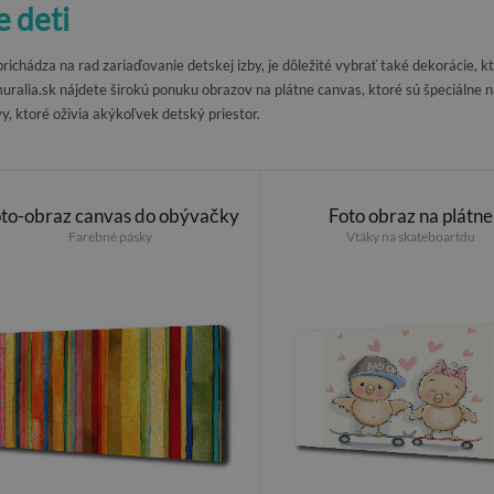
e deti
richádza na rad zariaďovanie detskej izby, je dôležité vybrať také dekorácie, k
uralia.sk nájdete širokú ponuku obrazov na plátne canvas, ktoré sú špeciálne n
y, ktoré oživia akýkoľvek detský priestor.
to-obraz canvas do obývačky
Foto obraz na plátne
Farebné pásky
Vtáky na skateboartdu