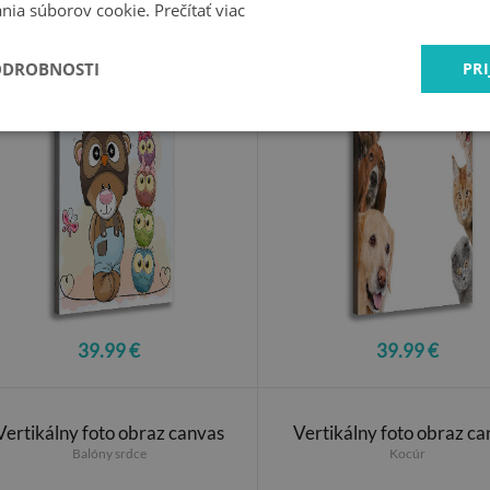
nia súborov cookie.
Prečítať viac
obývačky
obývačky
Medveď a sovy
Psy a mačky
ODROBNOSTI
PRI
39.99 €
39.99 €
Vertikálny foto obraz canvas
Vertikálny foto obraz ca
Balóny srdce
Kocúr