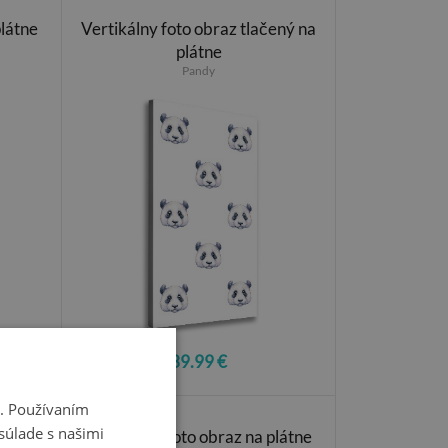
plátne
Vertikálny foto obraz tlačený na
plátne
Pandy
39.99 €
i. Používaním
súlade s našimi
átne do
Vertikálny foto obraz na plátne