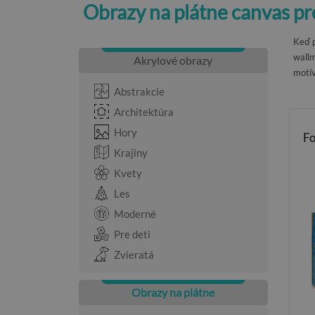
Obrazy na plátne canvas pr
Keď p
wallm
Akrylové obrazy
motív
Abstrakcie
Architektúra
Hory
Fo
Krajiny
Kvety
Les
Moderné
Pre deti
Zvieratá
Obrazy na plátne