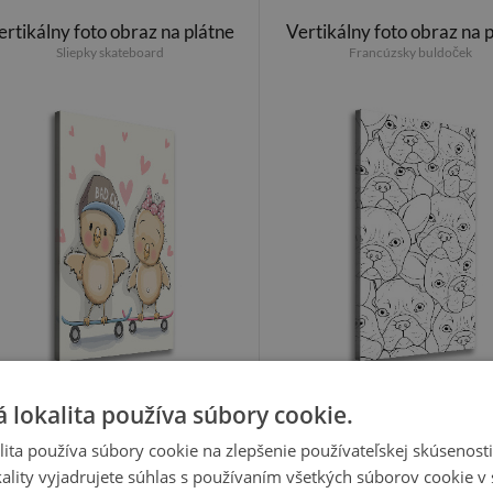
ertikálny foto obraz na plátne
Vertikálny foto obraz na 
Sliepky skateboard
Francúzsky buldoček
39.99 €
39.99 €
 lokalita používa súbory cookie.
ita používa súbory cookie na zlepšenie používateľskej skúsenost
ality vyjadrujete súhlas s používaním všetkých súborov cookie v 
tikálny foto obraz na plátne do
Vertikálny foto obraz na pl