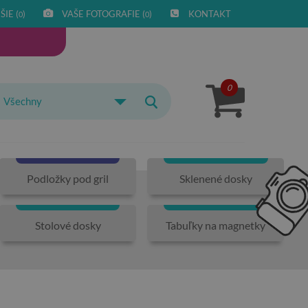
IE (
)
VAŠE FOTOGRAFIE (
)
KONTAKT
0
0
0
Všechny
Podložky pod gril
Sklenené dosky
Stolové dosky
Tabuľky na magnetky