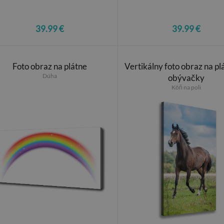
39.99 €
39.99 €
Foto obraz na plátne
Vertikálny foto obraz na pl
Dúha
obývačky
Kôň na poli