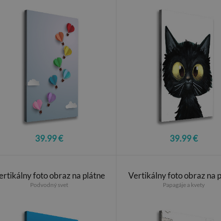
39.99 €
39.99 €
ertikálny foto obraz na plátne
Vertikálny foto obraz na 
Podvodný svet
Papagáje a kvety