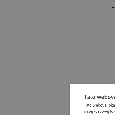
V
Táto webová
Táto webová lokal
našej webovej lok
Ver