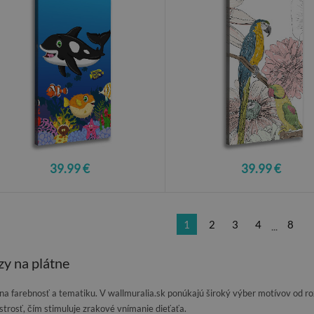
39.99 €
39.99 €
1
2
3
4
8
...
zy na plátne
na farebnosť a tematiku. V wallmuralia.sk ponúkajú široký výber motívov od r
trosť, čím stimuluje zrakové vnímanie dieťaťa.