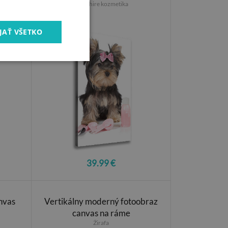
Yorkshire kozmetika
JAŤ VŠETKO
39.99 €
nvas
Vertikálny moderný fotoobraz
canvas na ráme
Žirafa