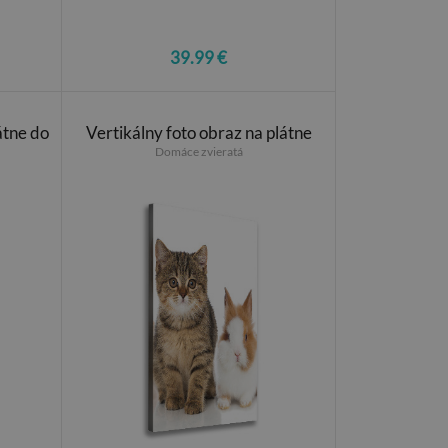
39.99 €
átne do
Vertikálny foto obraz na plátne
Domáce zvieratá