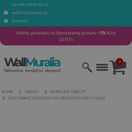
NAJOBĽÚBENEJŠIE (
)
0
VAŠE FOTOGRAFIE (
)
0
KONTAKT
Všetky produkty zo štandardnej ponuky
-5%
Kód:
LETO5
0
HOME
OBRAZY
AKRYLOVÉ OBRAZY
FOTO OBRAZ AKRYLOVÝ DO OBÝVAČKY KÔŇ V CVALE