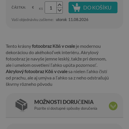
DO KOŠÍKU
ČÁSTKA:
€
KS
Vaši objednávku zašleme:
utorok
11.08.2026
Tento krásny
fotoobraz Kôň v cvale
je modernou
dekoráciou do akéhokoľvek interiéru. Akrylový
fotoobraz je navyše jemne lesklý, takže pri dennom,
ale i umelom osvetlení ľahko upúta pozornosť.
Akrylový fotoobraz Kôň v cvale
sa nielen ľahko čistí
od prachu, ale aj umýva a ľahko sa z neho odstraňujú
škvrny rôzneho pôvodu
MOŽNOSTI DORUČENIA
Pozrite si dostupné spôsoby doručenia