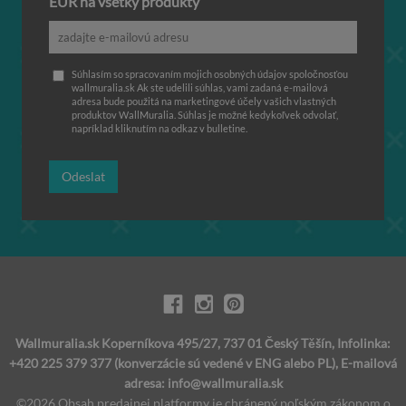
EUR na všetky produkty
Súhlasím so spracovaním mojich osobných údajov spoločnosťou
wallmuralia.sk Ak ste udelili súhlas, vami zadaná e-mailová
adresa bude použitá na marketingové účely vašich vlastných
produktov WallMuralia. Súhlas je možné kedykoľvek odvolať,
napríklad kliknutím na odkaz v bulletine.
Odeslat
Wallmuralia.sk Koperníkova 495/27, 737 01 Český Těšín, Infolinka:
+420 225 379 377 (konverzácie sú vedené v ENG alebo PL), E-mailová
adresa:
info@wallmuralia.sk
©2026 Obsah predajnej platformy je chránený poľským zákonom o