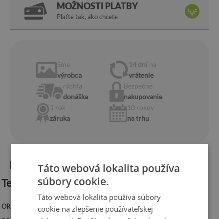
MOŽNOSTI PLATBY
Plaťte tak, ako chcete
Sme
14 dní
na
výrobca
vrátenie
rýchla
Bezpečné
donáška
nakupovanie
1 rok
10 rokov
záruka
na trhu
Informácie o produkte:
Táto webová lokalita používa
súbory cookie.
Technická špecifikácia:
Táto webová lokalita používa súbory
ORIENTÁCIA:
Horizontálna
cookie na zlepšenie používateľskej