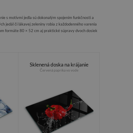
anie s motívmi jedla sú dokonalým spojením funkčnosti a
h jedál či lákavej zeleniny robia z každodenného varenia
ľkom formáte 80 × 52 cm aj praktické súpravy dvoch dosiek
Sklenená doska na krájanie
Červená paprika vo vode