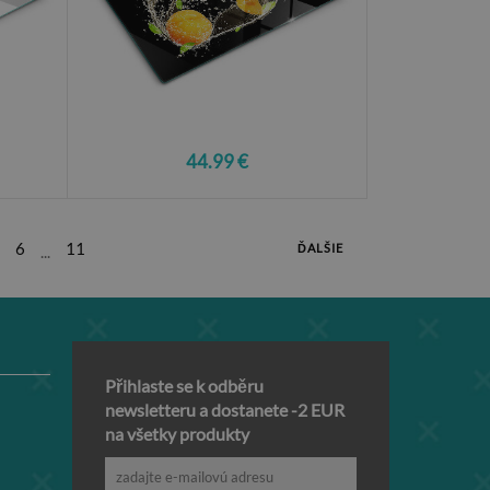
44.99 €
6
11
ĎALŠIE
...
Přihlaste se k odběru
newsletteru a dostanete -2 EUR
na všetky produkty