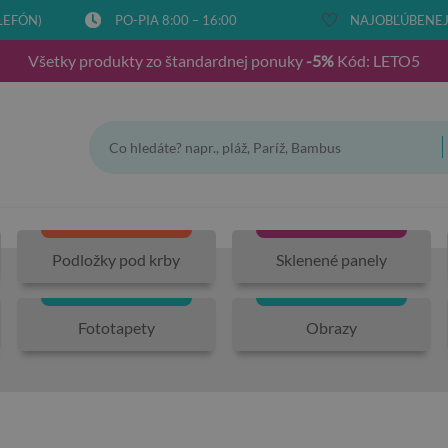
LEFÓN)
PO-PIA 8:00 – 16:00
NAJOBĽÚBENEJŠ
Všetky produkty zo štandardnej ponuky
-5%
Kód: LETO5
Podložky pod krby
Sklenené panely
Fototapety
Obrazy