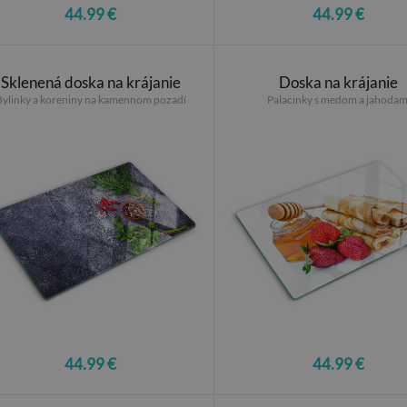
44.99 €
44.99 €
Sklenená doska na krájanie
Doska na krájanie
Bylinky a koreniny na kamennom pozadí
Palacinky s medom a jahodam
44.99 €
44.99 €