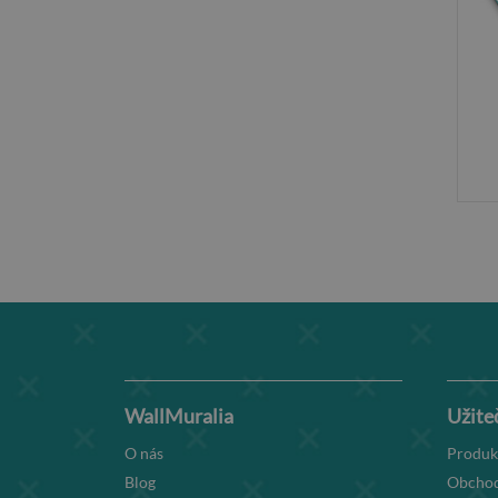
WallMuralia
Užite
O nás
Produk
Blog
Obchod