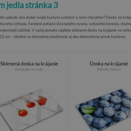
m jedla stránka 3
te spôsob, ako dodať svojej kuchyni sviežosť a nový charakter? Dosky na kráj
tívneho vzhľadu. Farebné potlače šťavnatého ovocia, voňavého korenia, chutnýc
príjemnejší zážitok. V našej ponuke nájdete sklenené dosky na krájanie vo ve
52 cm – ideálne na intenzívne používanie aj ako dekoratívny prvok kuchyne.
Sklenená doska na krájanie
Doska na krájanie
Paradajky vo vode
Bobule s listami