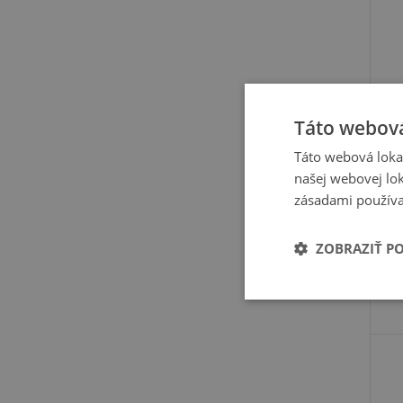
Táto webová
Táto webová lokal
našej webovej lok
zásadami používa
ZOBRAZIŤ P