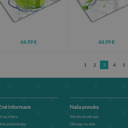
44.99 €
44.99 €
1
2
3
4
5
čné informace
Naša ponuka
t na mieru
Akrylové obrazy
né podmienky
Obrazy na skle