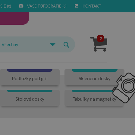
IE (
)
VAŠE FOTOGRAFIE (
)
KONTAKT
0
0
0
Všechny
Podložky pod gril
Sklenené dosky
Stolové dosky
Tabuľky na magnetky