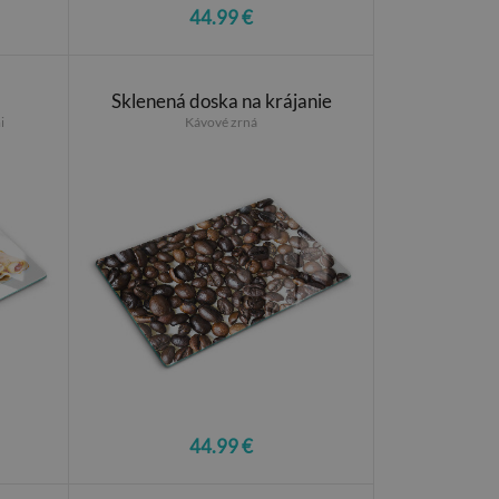
44.99 €
Sklenená doska na krájanie
i
Kávové zrná
44.99 €