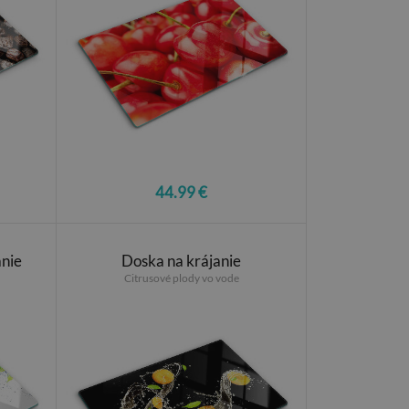
44.99 €
anie
Doska na krájanie
Citrusové plody vo vode