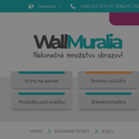
Slovenský
+420 225 379 377 (ENG/PL TE
Kryty na sporák
Skrinky na kľúče
Podložky pod sviečku
Sklenené hodiny
HOME
SKLENENÉ DOSKY
JEDLO