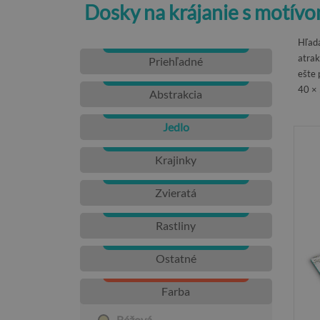
Dosky na krájanie s motívo
Hľadá
atrak
Priehľadné
ešte 
40 × 
Abstrakcia
Jedlo
Krajinky
Zvieratá
Rastliny
Ostatné
Farba
Béžová