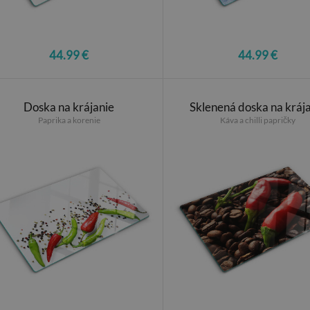
44.99 €
44.99 €
Doska na krájanie
Sklenená doska na kráj
Paprika a korenie
Káva a chilli papričky