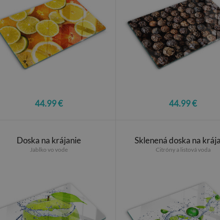
44.99 €
44.99 €
Doska na krájanie
Sklenená doska na kráj
Jablko vo vode
Citróny a listová voda