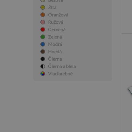
Žltá
Oranžová
Ružová
Červená
Zelená
Modrá
Hnedá
Čierna
Čierna a biela
Viacfarebné