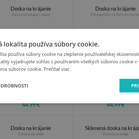
Doska na krájanie
Doska na krájanie
Káva a striekajúci nápoj
Čili papričky na čiernom kore
 lokalita používa súbory cookie.
ita používa súbory cookie na zlepšenie používateľskej skúsenost
ality vyjadrujete súhlas s používaním všetkých súborov cookie v 
nia súborov cookie.
Prečítať viac
ODROBNOSTI
PRI
44.99 €
44.99 €
Doska na krájanie
Sklenená doska na kráj
Citróny vo vode
Ovocie vo vode