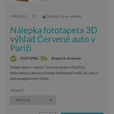
96836225
Spýtajte sa na výrobok
Nálepka fototapeta 3D
výhľad Červené auto v
Paríži
DOSTUPNÉ
Bezpečné doručenie
Polep diery v stene Červené auto v Paríži je
dekoráciou, ktorá sa bude dokonale hodiť do izby v
extravagantnom štýle.
VEĽKOSŤ
90x70 cm