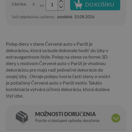
DO KOŠÍKU
ČÁSTKA:
€
KS
Vaši objednávku zašleme:
pondelok
10.08.2026
Polep diery v stene Červené auto v Paríži je
dekoráciou, ktorá sa bude dokonale hodiť do izby v
extravagantnom štýle. Polep na stene vo forme 3D
diery s motívom Červené auto v Paríži je vhodnou
dekoráciou pre majú radi jedinečné dekorácie do
svojej izby . Okraje polepu tvoria časti steny a vnútri
je potlačený Červené auto v Paríži motív. Takáto
kombinácia vytvára účinnú dekoráciu, ktorá dodáva
štýl izbe .
MOŽNOSTI DORUČENIA
Pozrite si dostupné spôsoby doručenia