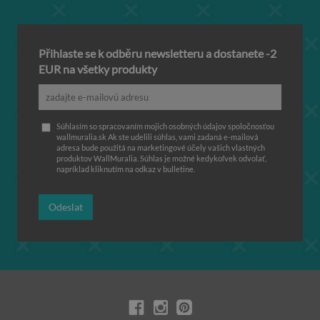
Přihlaste se k odběru newsletteru a dostanete -2
EUR na všetky produkty
Súhlasím so spracovaním mojich osobných údajov spoločnosťou
wallmuralia.sk Ak ste udelili súhlas, vami zadaná e-mailová
adresa bude použitá na marketingové účely vašich vlastných
produktov WallMuralia. Súhlas je možné kedykoľvek odvolať,
napríklad kliknutím na odkaz v bulletine.
Odeslat