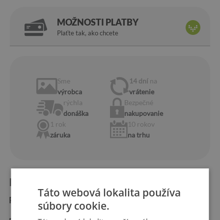
MOŽNOSTI PLATBY
Plaťte tak, ako chcete
Sme
14 dní
na
výrobca
vrátenie
rýchla
Bezpečné
donáška
nakupovanie
1 rok
10 rokov
záruka
na trhu
Informácie o produkte:
Táto webová lokalita používa
Rozmery produktu:
súbory cookie.