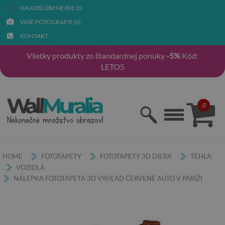
NAJOBĽÚBENEJŠIE (
)
0
VAŠE FOTOGRAFIE (
)
0
KONTAKT
Všetky produkty zo štandardnej ponuky
-5%
Kód:
LETO5
0
HOME
FOTOTAPETY
FOTOTAPETY 3D DIERA
TEHLA
VOZIDLÁ
NÁLEPKA FOTOTAPETA 3D VÝHĽAD ČERVENÉ AUTO V PARÍŽI