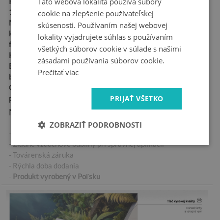
Táto webová lokalita používa súbory
Rozmery:
95x73 cm,
115x88 cm, 150x115 cm
cookie na zlepšenie používateľskej
Materiál:
Samolepiaca
skúsenosti. Používaním našej webovej
kanáliková fólia – „Bubble
lokality vyjadrujete súhlas s používaním
free“
všetkých súborov cookie v súlade s našimi
Hrúbka:
100 µm
zásadami používania súborov cookie.
Ekologický atrament,
Prečítať viac
bezpečný pre zdravie
Odolná voči
PRIJAŤ VŠETKO
poveternostným vplyvom
Najdôležitejšie vlastnosti produktu:
ZOBRAZIŤ PODROBNOSTI
- Vysoko kvalitná samolepiaca nálepka
- Žiadne vzduchové bubliny pri správnej aplikácii
- Továrenská záruka
- Rýchla doba dodania
-
Produkt vyrobený v Poľsku