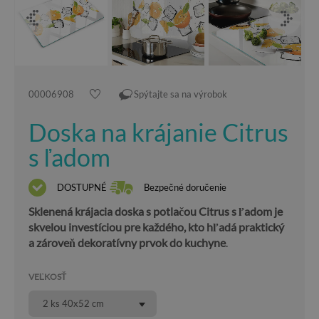
00006908
Spýtajte sa na výrobok
Doska na krájanie Citrus
s ľadom
DOSTUPNÉ
Bezpečné doručenie
Sklenená krájacia doska s potlačou Citrus s ľadom je
skvelou investíciou pre každého, kto hľadá praktický
a zároveň dekoratívny prvok do kuchyne
.
VEĽKOSŤ
2 ks 40x52 cm