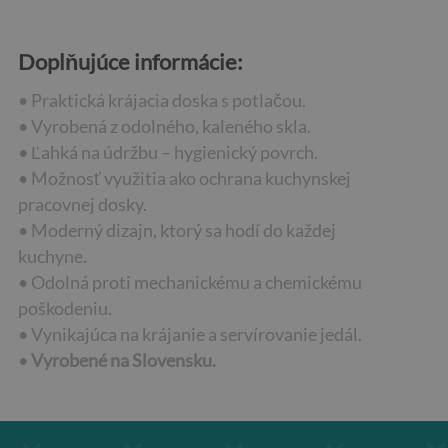
Doplňujúce informácie:
• Praktická krájacia doska s potlačou.
• Vyrobená z odolného, kaleného skla.
• Ľahká na údržbu – hygienický povrch.
• Možnosť využitia ako ochrana kuchynskej
pracovnej dosky.
• Moderný dizajn, ktorý sa hodí do každej
kuchyne.
• Odolná proti mechanickému a chemickému
poškodeniu.
• Vynikajúca na krájanie a servírovanie jedál.
•
Vyrobené na Slovensku.