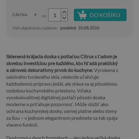
DO KOŠÍKU
ČÁSTKA:
€
KS
Vaši objednávku zašleme:
pondelok
10.08.2026
Sklenená krájacia doska s potlačou Citrus s ľadom je
skvelou investíciou pre každého, kto hľadá praktický
a zároveň dekoratívny prvok do kuchyne
. Vyrobená z
odolného tvrdeného skla, nielenže uľahčuje
každodennú prípravu jedál, ale stáva sa aj pôsobivou
ozdobou kuchynského priestoru. Vďaka
vysokokvalitnej digitálnej potlači pôsobí doska
moderne a priťahuje pozornosť. Môže slúžiť ako
ochrana kuchynskej dosky, varnej platne alebo steny
za ňou – v jednom elegantnom predmete sa tak spája
viacero funkcií.
Dostupná v dvoch formátoch – ako jedna veľká doska