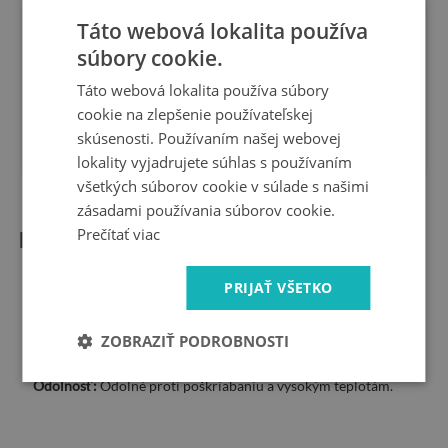
Táto webová lokalita používa
Sme
14 dní
na
súbory cookie.
výrobca
vrátenie
rýchla
Bezpečné
Táto webová lokalita používa súbory
donáška
nakupovanie
cookie na zlepšenie používateľskej
1 rok
10 rokov
skúsenosti. Používaním našej webovej
záruka
na trhu
lokality vyjadrujete súhlas s používaním
všetkých súborov cookie v súlade s našimi
zásadami používania súborov cookie.
Prečítať viac
Informácie o produkte:
Tvar:
Obdĺžnikové
PRIJAŤ VŠETKO
Rozmery:
80x52 cm, 2 kusy 40x52 cm.
Materiál:
Tvrdené sklo
ZOBRAZIŤ PODROBNOSTI
Hrúbka skla:
4 mm.
Povrch:
Hladký, ľahko sa čistí.
Odolnosť:
Odolné proti poškriabaniu a vysokým teplotám.