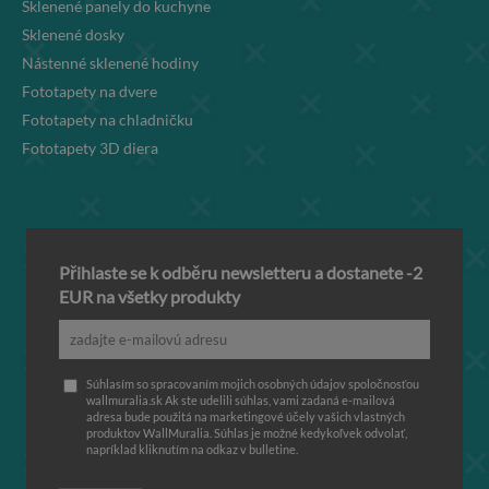
Sklenené panely do kuchyne
Sklenené dosky
Nástenné sklenené hodiny
Fototapety na dvere
Fototapety na chladničku
Fototapety 3D diera
Přihlaste se k odběru newsletteru a dostanete -2
EUR na všetky produkty
Súhlasím so spracovaním mojich osobných údajov spoločnosťou
wallmuralia.sk Ak ste udelili súhlas, vami zadaná e-mailová
adresa bude použitá na marketingové účely vašich vlastných
produktov WallMuralia. Súhlas je možné kedykoľvek odvolať,
napríklad kliknutím na odkaz v bulletine.